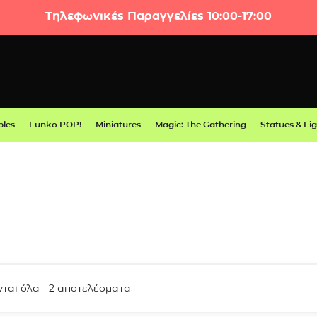
Τηλεφωνικές Παραγγελίες 10:00-17:00
bles
Funko POP!
Miniatures
Magic: The Gathering
Statues & Fi
ται όλα - 2 αποτελέσματα