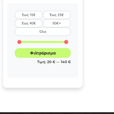
Έως 15€
Έως 25€
Έως 40€
50€+
Όλα
Φιλτράρισμα
Ελάχιστη
Μέγιστη
Τιμή:
20 €
—
140 €
τιμή
τιμή