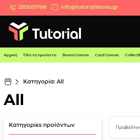
Μετάβαση στο περιεχόμενο
2313037108
info@tutorialstores.gr
Αρχική
Όλα τα προϊόντα
Board Games
Card Games
Collecti
Κατηγορία: All
All
Κατηγορίες προϊόντων
Προβάλλον