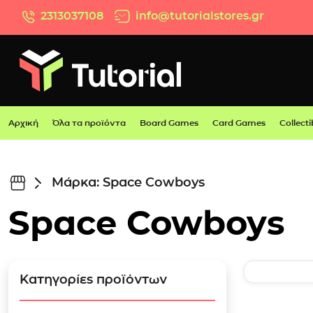
Μετάβαση στο περιεχόμενο
2313037108
info@tutorialstores.gr
Αρχική
Όλα τα προϊόντα
Board Games
Card Games
Collecti
Μάρκα: Space Cowboys
Space Cowboys
Κατηγορίες προϊόντων