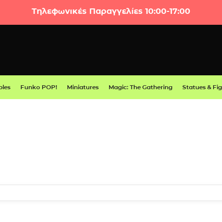
Τηλεφωνικές Παραγγελίες 10:00-17:00
bles
Funko POP!
Miniatures
Magic: The Gathering
Statues & Fi