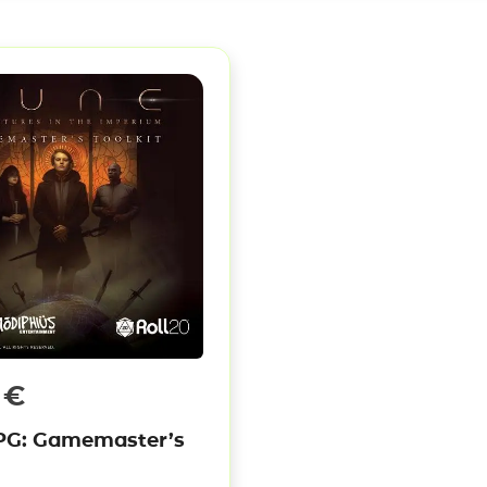
0
€
PG: Gamemaster’s