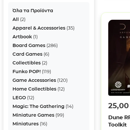
Όλα τα Προϊόντα
All
(2)
Apparel & Accessories
(35)
Artbook
(1)
Board Games
(286)
Card Games
(6)
Collectibles
(2)
Funko POP!
(119)
Game Accessories
(120)
Home Collectibles
(12)
LEGO
(12)
25,0
Magic: The Gathering
(14)
Miniature Games
(99)
Dune R
Miniatures
(16)
Toolkit