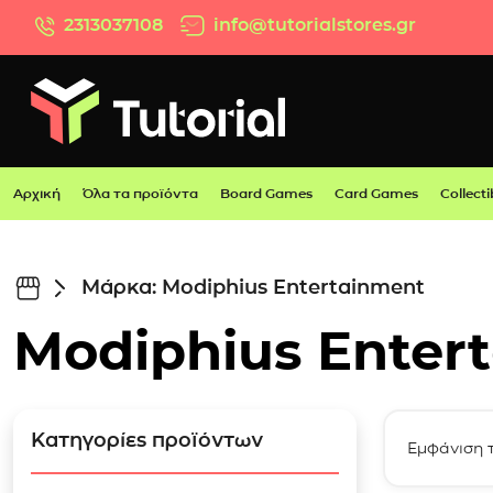
Μετάβαση στο περιεχόμενο
2313037108
info@tutorialstores.gr
Αρχική
Όλα τα προϊόντα
Board Games
Card Games
Collecti
Μάρκα: Modiphius Entertainment
Modiphius Enter
Κατηγορίες προϊόντων
Εμφάνιση 