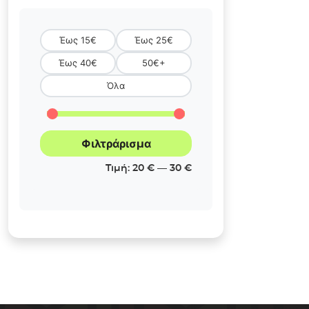
Έως 15€
Έως 25€
Έως 40€
50€+
Όλα
Φιλτράρισμα
Ελάχιστη
Μέγιστη
Τιμή:
20 €
—
30 €
τιμή
τιμή