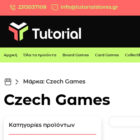
Μετάβαση στο περιεχόμενο
2313037108
info@tutorialstores.gr
Αρχική
Όλα τα προϊόντα
Board Games
Card Games
Collecti
Μάρκα: Czech Games
Czech Games
Κατηγορίες προϊόντων