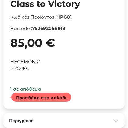
Class to Victory
Κωδικός Προϊόντος :
HPG01
Barcode :
753692068918
85,00
€
HEGEMONIC
PROJECT
1 σε απόθεμα
Προσθήκη στο καλάθι
Επιτραπέζιο
Παιχνίδι
Hegemony:
Περιγραφή
Lead
Your