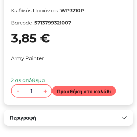
Κωδικός Προϊόντος :
WP3210P
Barcode :
5713799321007
3,85
€
Army Painter
2 σε απόθεμα
-
+
Προσθήκη στο καλάθι
The
Army
Painter
-
Περιγραφή
Warpaints
Fanatic