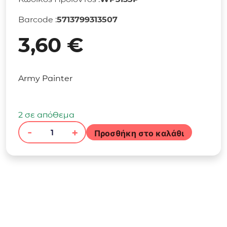
Barcode :
5713799313507
3,60
€
Army Painter
2 σε απόθεμα
-
+
Προσθήκη στο καλάθι
Warpaints
Fanatic:
Warlock
Magenta
ποσότητα