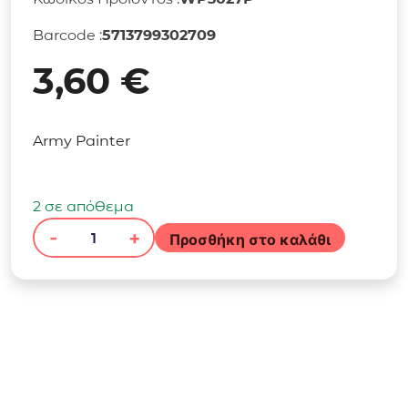
Barcode :
5713799302709
3,60
€
Army Painter
2 σε απόθεμα
-
+
Προσθήκη στο καλάθι
Warpaints
Fanatic:
Royal
Blue
ποσότητα