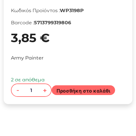
Κωδικός Προϊόντος :
WP3198P
Barcode :
5713799319806
3,85
€
Army Painter
2 σε απόθεμα
-
+
Προσθήκη στο καλάθι
The
Army
Painter
-
Warpaints
Fanatic