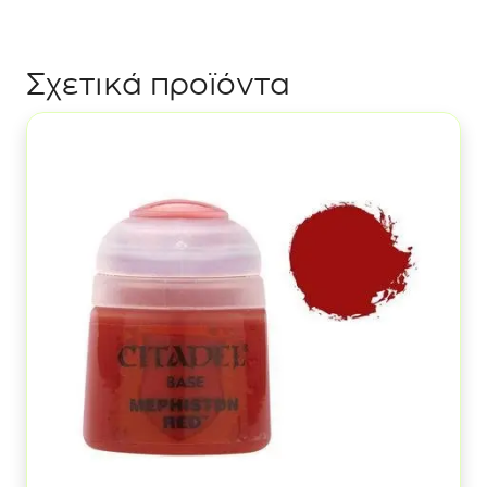
Metallic:
Gemstone
Red
Σχετικά προϊόντα
ποσότητα