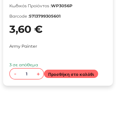
Κωδικός Προϊόντος :
WP3056P
Barcode :
5713799305601
3,60
€
Army Painter
3 σε απόθεμα
-
+
Προσθήκη στο καλάθι
Warpaints
Fanatic:
Leafy
Green
ποσότητα