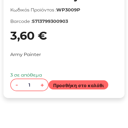
Κωδικός Προϊόντος :
WP3009P
Barcode :
5713799300903
3,60
€
Army Painter
3 σε απόθεμα
-
+
Προσθήκη στο καλάθι
The
Army
Painter
-
Warpaints
Fanatic: