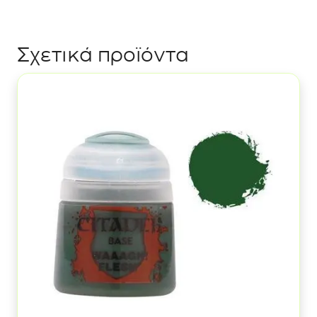
Great
Hall
Grey
Σχετικά προϊόντα
ποσότητα