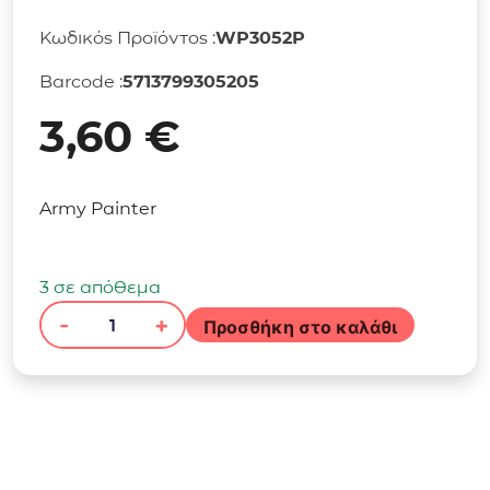
Κωδικός Προϊόντος :
WP3052P
Barcode :
5713799305205
3,60
€
Army Painter
3 σε απόθεμα
-
+
Προσθήκη στο καλάθι
The
Army
Painter
-
Warpaints
Fanatic: