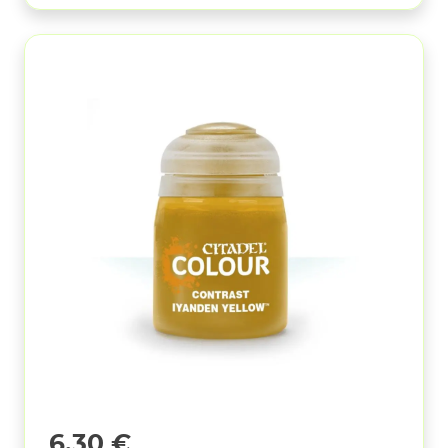
6,30
€