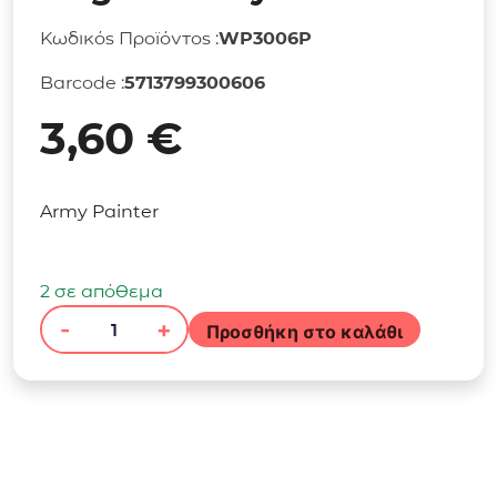
Κωδικός Προϊόντος :
WP3006P
Barcode :
5713799300606
3,60
€
Army Painter
2 σε απόθεμα
-
+
Προσθήκη στο καλάθι
The
Army
Painter
-
Warpaints
Fanatic: