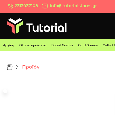
Μετάβαση στο περιεχόμενο
2313037108
info@tutorialstores.gr
Αρχική
Όλα τα προϊόντα
Board Games
Card Games
Collecti
Προϊόν