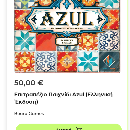
50,00
€
Επιτραπέζιο Παιχνίδι Azul (Ελληνική
Έκδοση)
Board Games