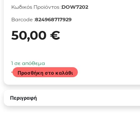
Κωδικός Προϊόντος :
DOW7202
Barcode :
824968717929
50,00
€
1 σε απόθεμα
Προσθήκη στο καλάθι
Επιτραπέζιο
Παιχνίδι
Ticket
Περιγραφή
To
Ride
-
Europe
(Αγγλική
Έκδοση)