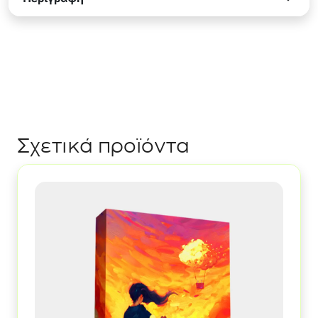
:
Άααλλο
Επιπεδο
ποσότητα
Σχετικά προϊόντα