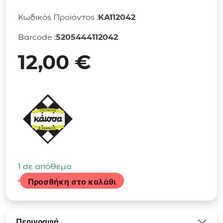
Κωδικός Προϊόντος :
KA112042
Barcode :
5205444112042
12,00
€
1 σε απόθεμα
Προσθήκη στο καλάθι
Επιτραπέζιο
Παιχνίδι
Smash
Περιγραφή
Up