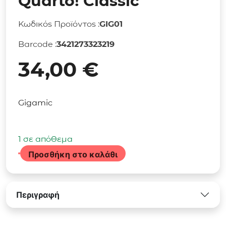
Quarto! Classic
Κωδικός Προϊόντος :
GIG01
Barcode :
3421273323219
34,00
€
Gigamic
1 σε απόθεμα
Προσθήκη στο καλάθι
Επιτραπέζιο
Παιχνίδι
Quarto!
Περιγραφή
Classic
ποσότητα