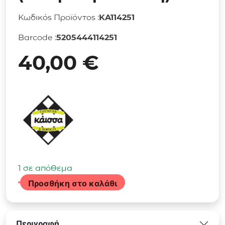
Κωδικός Προϊόντος :
KA114251
Barcode :
5205444114251
40,00
€
1 σε απόθεμα
Προσθήκη στο καλάθι
Επιτραπέζιο
Παιχνίδι
Marvel
Περιγραφή
United