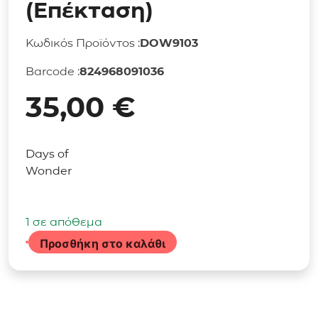
(Επέκταση)
Κωδικός Προϊόντος :
DOW9103
Barcode :
824968091036
35,00
€
Days of
Wonder
1 σε απόθεμα
Προσθήκη στο καλάθι
Επιτραπέζιο
Παιχνίδι
Heat
-
Tunnel