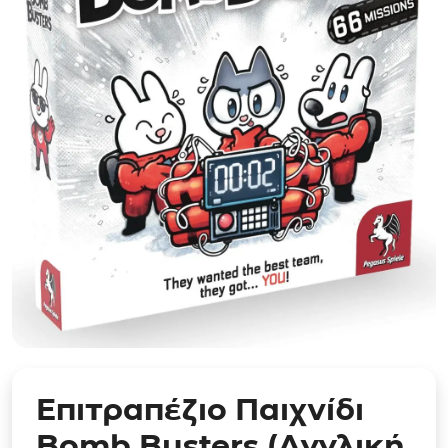
Επιτραπέζιο Παιχνίδι
Bomb Busters (Αγγλική