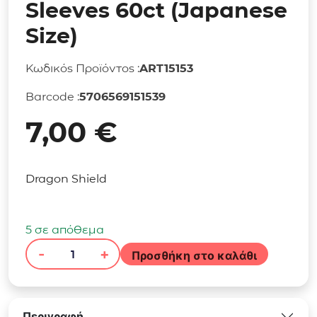
Sleeves 60ct (Japanese
Size)
Κωδικός Προϊόντος :
ART15153
Barcode :
5706569151539
7,00
€
Dragon Shield
5 σε απόθεμα
-
+
Προσθήκη στο καλάθι
Dragon
Shield
Small
Matte
Περιγραφή