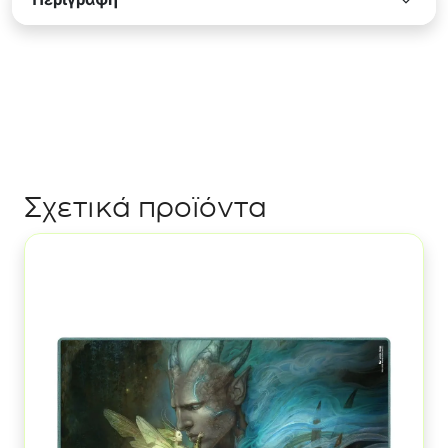
Dual
Peach
Sleeves
60ct
(Japanese
Size)
ποσότητα
Σχετικά προϊόντα